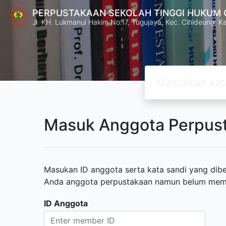
PERPUSTAKAAN SEKOLAH TINGGI HUKUM
Jl. KH. Lukmanul Hakim No.17, Tugujaya, Kec. Cihideung, 
Masuk Anggota Perpus
Masukan ID anggota serta kata sandi yang diber
Anda anggota perpustakaan namun belum memili
ID Anggota